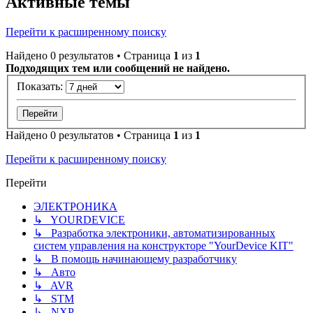
Активные темы
Перейти к расширенному поиску
Найдено 0 результатов • Страница
1
из
1
Подходящих тем или сообщений не найдено.
Показать:
Найдено 0 результатов • Страница
1
из
1
Перейти к расширенному поиску
Перейти
ЭЛЕКТРОНИКА
↳ YOURDEVICE
↳ Разработка электроники, автоматизированных
систем управления на конструкторе "YourDevice KIT"
↳ В помощь начинающему разработчику
↳ Авто
↳ AVR
↳ STM
↳ NXP