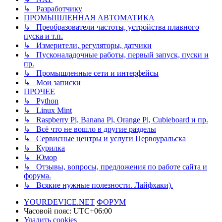
↳ Разработчику
ПРОМЫШЛЕННАЯ АВТОМАТИКА
↳ Преобразователи частоты, устройства плавного
пуска и т.п.
↳ Измерители, регуляторы, датчики
↳ Пусконаладочные работы, первый запуск, пуски и
пр.
↳ Промышленные сети и интерфейсы
↳ Мои записки
ПРОЧЕЕ
↳ Python
↳ Linux Mint
↳ Raspberry Pi, Banana Pi, Orange Pi, Cubieboard и пр.
↳ Всё что не вошло в другие разделы
↳ Сервисные центры и услуги Первоуральска
↳ Курилка
↳ Юмор
↳ Отзывы, вопросы, предложения по работе сайта и
форума.
↳ Всякие нужные полезности. Лайфхаки).
YOURDEVICE.NET
ФОРУМ
Часовой пояс:
UTC+06:00
Удалить cookies