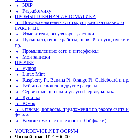
↳ NXP
↳ Разработчику
ПРОМЫШЛЕННАЯ АВТОМАТИКА
↳ Преобразователи частоты, устройства плавного
пуска и т.п.
↳ Измерители, регуляторы, датчики
↳ Пусконаладочные работы, первый запуск, пуски и
пр.
↳ Промышленные сети и интерфейсы
↳ Мои записки
ПРОЧЕЕ
↳ Python
↳ Linux Mint
↳ Raspberry Pi, Banana Pi, Orange Pi, Cubieboard и пр.
↳ Всё что не вошло в другие разделы
↳ Сервисные центры и услуги Первоуральска
↳ Курилка
↳ Юмор
↳ Отзывы, вопросы, предложения по работе сайта и
форума.
↳ Всякие нужные полезности. Лайфхаки).
YOURDEVICE.NET
ФОРУМ
Часовой пояс:
UTC+06:00