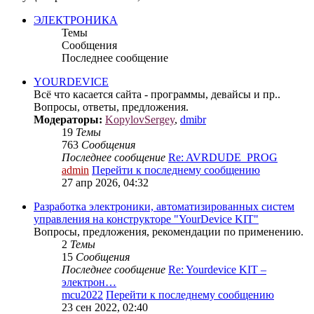
ЭЛЕКТРОНИКА
Темы
Сообщения
Последнее сообщение
YOURDEVICE
Всё что касается сайта - программы, девайсы и пр..
Вопросы, ответы, предложения.
Модераторы:
KopylovSergey
,
dmibr
19
Темы
763
Сообщения
Последнее сообщение
Re: AVRDUDE_PROG
admin
Перейти к последнему сообщению
27 апр 2026, 04:32
Разработка электроники, автоматизированных систем
управления на конструкторе "YourDevice KIT"
Вопросы, предложения, рекомендации по применению.
2
Темы
15
Сообщения
Последнее сообщение
Re: Yourdevice KIT –
электрон…
mcu2022
Перейти к последнему сообщению
23 сен 2022, 02:40