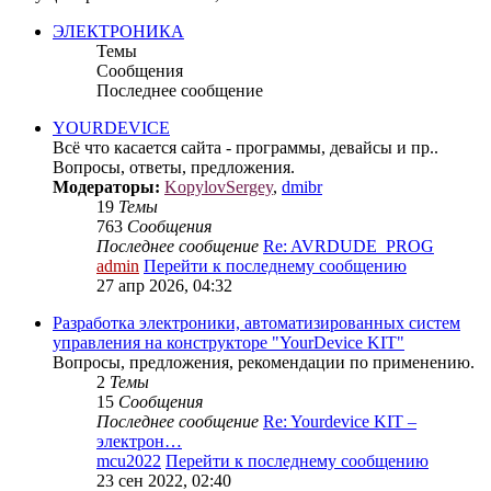
ЭЛЕКТРОНИКА
Темы
Сообщения
Последнее сообщение
YOURDEVICE
Всё что касается сайта - программы, девайсы и пр..
Вопросы, ответы, предложения.
Модераторы:
KopylovSergey
,
dmibr
19
Темы
763
Сообщения
Последнее сообщение
Re: AVRDUDE_PROG
admin
Перейти к последнему сообщению
27 апр 2026, 04:32
Разработка электроники, автоматизированных систем
управления на конструкторе "YourDevice KIT"
Вопросы, предложения, рекомендации по применению.
2
Темы
15
Сообщения
Последнее сообщение
Re: Yourdevice KIT –
электрон…
mcu2022
Перейти к последнему сообщению
23 сен 2022, 02:40