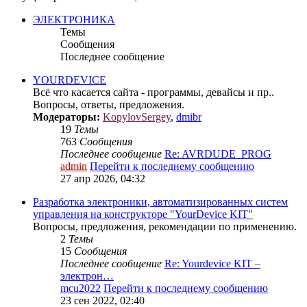
ЭЛЕКТРОНИКА
Темы
Сообщения
Последнее сообщение
YOURDEVICE
Всё что касается сайта - программы, девайсы и пр..
Вопросы, ответы, предложения.
Модераторы:
KopylovSergey
,
dmibr
19
Темы
763
Сообщения
Последнее сообщение
Re: AVRDUDE_PROG
admin
Перейти к последнему сообщению
27 апр 2026, 04:32
Разработка электроники, автоматизированных систем
управления на конструкторе "YourDevice KIT"
Вопросы, предложения, рекомендации по применению.
2
Темы
15
Сообщения
Последнее сообщение
Re: Yourdevice KIT –
электрон…
mcu2022
Перейти к последнему сообщению
23 сен 2022, 02:40