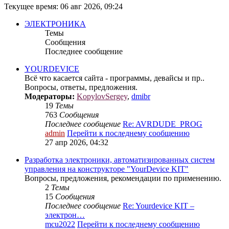
Текущее время: 06 авг 2026, 09:24
ЭЛЕКТРОНИКА
Темы
Сообщения
Последнее сообщение
YOURDEVICE
Всё что касается сайта - программы, девайсы и пр..
Вопросы, ответы, предложения.
Модераторы:
KopylovSergey
,
dmibr
19
Темы
763
Сообщения
Последнее сообщение
Re: AVRDUDE_PROG
admin
Перейти к последнему сообщению
27 апр 2026, 04:32
Разработка электроники, автоматизированных систем
управления на конструкторе "YourDevice KIT"
Вопросы, предложения, рекомендации по применению.
2
Темы
15
Сообщения
Последнее сообщение
Re: Yourdevice KIT –
электрон…
mcu2022
Перейти к последнему сообщению