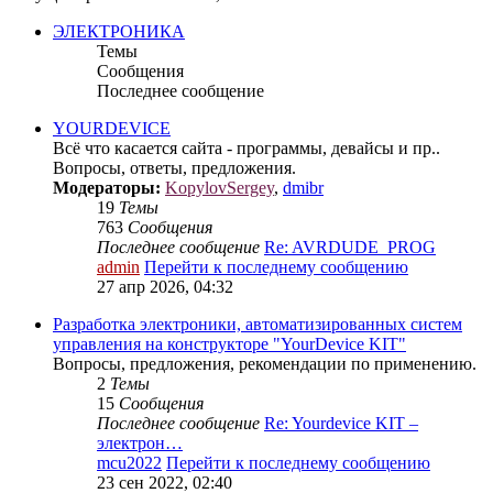
ЭЛЕКТРОНИКА
Темы
Сообщения
Последнее сообщение
YOURDEVICE
Всё что касается сайта - программы, девайсы и пр..
Вопросы, ответы, предложения.
Модераторы:
KopylovSergey
,
dmibr
19
Темы
763
Сообщения
Последнее сообщение
Re: AVRDUDE_PROG
admin
Перейти к последнему сообщению
27 апр 2026, 04:32
Разработка электроники, автоматизированных систем
управления на конструкторе "YourDevice KIT"
Вопросы, предложения, рекомендации по применению.
2
Темы
15
Сообщения
Последнее сообщение
Re: Yourdevice KIT –
электрон…
mcu2022
Перейти к последнему сообщению
23 сен 2022, 02:40