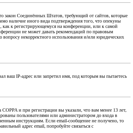
 — это закон Соединённых Штатов, требующий от сайтов, которые
тимо наличие иного вида подтверждения того, что опекуны
, как к регистрирующемуся на конференции, или к самой
онференции не может давать рекомендаций по правовым
по вопросу некорректного использования и/или юридических
л ваш IP-адрес или запретил имя, под которым вы пытаетесь
 COPPA и при регистрации вы указали, что вам менее 13 лет,
ированы пользователями или администратором до входа в
ученным инструкциям. Если email-сообщение не получено, то
авильный адрес email, попробуйте связаться с