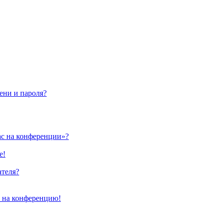
ени и пароля?
ас на конференции»?
е!
ателя?
и на конференцию!