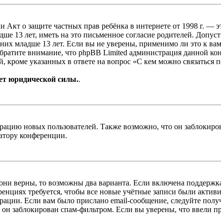
, или Акт о защите частных прав ребёнка в интернете от 1998 г.
е 13 лет, иметь на это письменное согласие родителей. Допус
х младше 13 лет. Если вы не уверены, применимо ли это к вам
Обратите внимание, что phpBB Limited администрация данной к
, кроме указанных в ответе на вопрос «С кем можно связаться 
ет юридической силы.
.
цию новых пользователей. Также возможно, что он заблокирова
ратору конференции.
 они верны, то возможны два варианта. Если включена поддержка
енциях требуется, чтобы все новые учётные записи были актив
трации. Если вам было прислано email-сообщение, следуйте пол
 он заблокирован спам-фильтром. Если вы уверены, что ввели пр