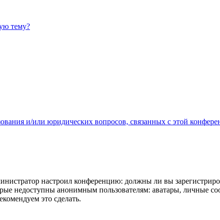
ную тему?
зования и/или юридических вопросов, связанных с этой конфере
администратор настроил конференцию: должны ли вы зарегистриро
рые недоступны анонимным пользователям: аватары, личные сообщ
екомендуем это сделать.