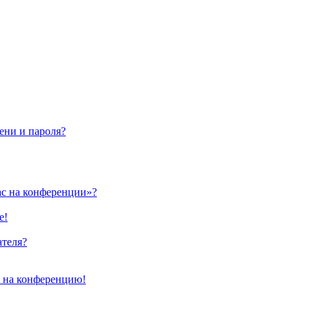
ени и пароля?
ас на конференции»?
е!
ателя?
и на конференцию!