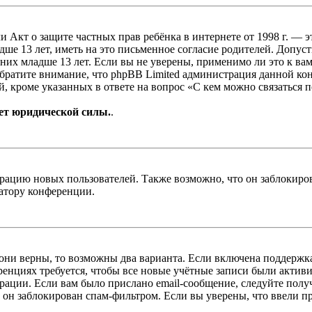
, или Акт о защите частных прав ребёнка в интернете от 1998 г.
е 13 лет, иметь на это письменное согласие родителей. Допус
х младше 13 лет. Если вы не уверены, применимо ли это к вам
Обратите внимание, что phpBB Limited администрация данной к
, кроме указанных в ответе на вопрос «С кем можно связаться 
ет юридической силы.
.
цию новых пользователей. Также возможно, что он заблокирова
ратору конференции.
 они верны, то возможны два варианта. Если включена поддержка
енциях требуется, чтобы все новые учётные записи были актив
трации. Если вам было прислано email-сообщение, следуйте пол
 он заблокирован спам-фильтром. Если вы уверены, что ввели пр