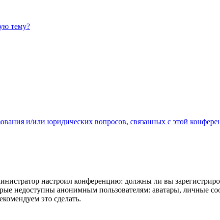
ную тему?
зования и/или юридических вопросов, связанных с этой конфере
администратор настроил конференцию: должны ли вы зарегистриро
рые недоступны анонимным пользователям: аватары, личные сообщ
екомендуем это сделать.