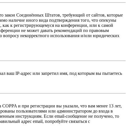
 — это закон Соединённых Штатов, требующий от сайтов, которые
тимо наличие иного вида подтверждения того, что опекуны
, как к регистрирующемуся на конференции, или к самой
онференции не может давать рекомендаций по правовым
по вопросу некорректного использования и/или юридических
л ваш IP-адрес или запретил имя, под которым вы пытаетесь
 COPPA и при регистрации вы указали, что вам менее 13 лет,
ированы пользователями или администратором до входа в
ученным инструкциям. Если email-сообщение не получено, то
авильный адрес email, попробуйте связаться с